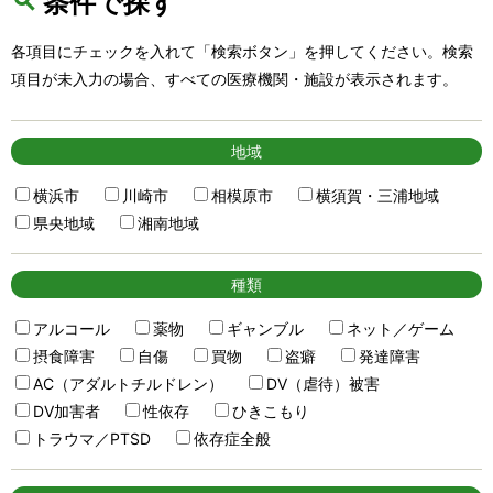
条件で探す
各項目にチェックを入れて「検索ボタン」を押してください。検索
項目が未入力の場合、すべての医療機関・施設が表示されます。
地域
横浜市
川崎市
相模原市
横須賀・三浦地域
県央地域
湘南地域
種類
アルコール
薬物
ギャンブル
ネット／ゲーム
摂食障害
自傷
買物
盗癖
発達障害
AC（アダルトチルドレン）
DV（虐待）被害
DV加害者
性依存
ひきこもり
トラウマ／PTSD
依存症全般