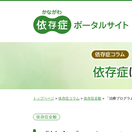
トップページ
>
依存症コラム
>
依存症全般
>
「治療プログラ
依存症全般