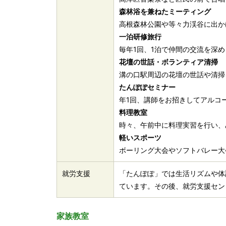
森林浴を兼ねたミーティング
高根森林公園や等々力渓谷に出か
一泊研修旅行
毎年1回、1泊で仲間の交流を深
花壇の世話・ボランティア清掃
溝の口駅周辺の花壇の世話や清掃
たんぽぽセミナー
年1回、講師をお招きしてアルコ
料理教室
時々、午前中に料理実習を行い、
軽いスポーツ
ボーリング大会やソフトバレー大
就労支援
「たんぽぽ」では生活リズムや体
ています。その後、就労支援セン
家族教室