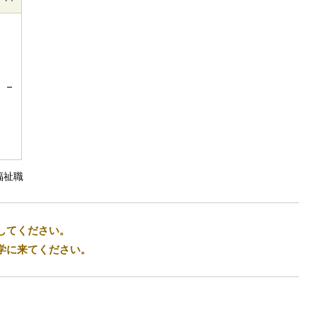
–
福祉職
してください。
学に来てください。