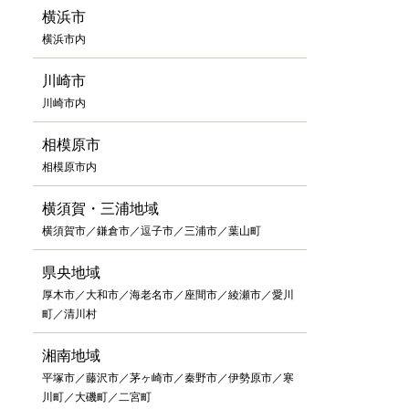
横浜市
横浜市内
川崎市
川崎市内
相模原市
相模原市内
横須賀・三浦地域
横須賀市／鎌倉市／逗子市／三浦市／葉山町
県央地域
厚木市／大和市／海老名市／座間市／綾瀬市／愛川
町／清川村
湘南地域
平塚市／藤沢市／茅ヶ崎市／秦野市／伊勢原市／寒
川町／大磯町／二宮町