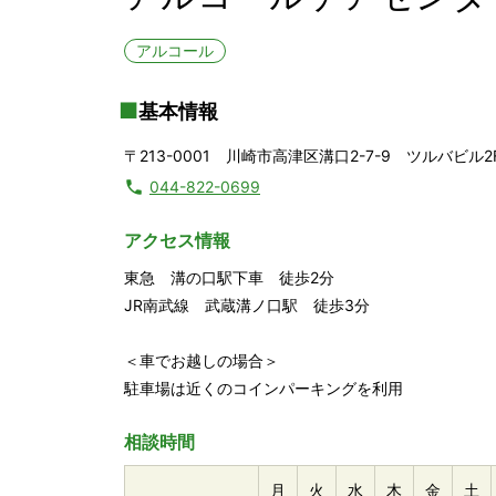
アルコール
基本情報
〒213-0001 川崎市高津区溝口2-7-9 ツルバビル2
044-822-0699
アクセス情報
東急 溝の口駅下車 徒歩2分
JR南武線 武蔵溝ノ口駅 徒歩3分
＜車でお越しの場合＞
駐車場は近くのコインパーキングを利用
相談時間
月
火
水
木
金
土