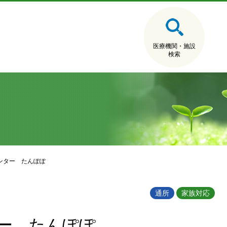
医療機関・施設
検索
ンター たんぽぽ
通所
家族対応
ー たんぽぽ