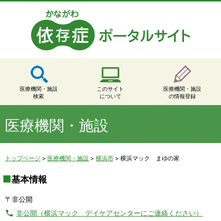
医療機関・施設
このサイト
医療機関・施設
検索
について
の情報登録
医療機関・施設
トップページ
>
医療機関・施設
>
横浜市
>
横浜マック まゆの家
基本情報
〒非公開
非公開（横浜マック デイケアセンターにご連絡ください）