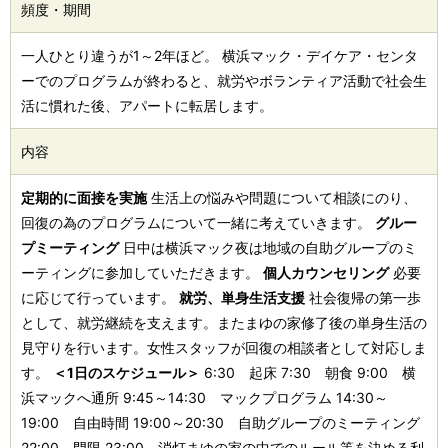
頻度・期間
一人ひとり違うが1～2年ほど。 横浜マック・デイケア・センタ
ーでのプログラムが終わると、就労やボランティア活動で社会生
活に慣れた後、アパートに転居します。
内容
定期的に面接を実施
生活上の悩みや問題について相談にのり、
回復の為のプログラムについて一緒に考えていきます。
グルー
プミーティング
日中は横浜マック夜は地域の自助グループのミ
ーティングに参加していただきます。
個人カウンセリング
必要
に応じて行っています。
就労、単身生活支援
社会復帰の第一歩
として、就労継続を支えます。またまゆの家修了後の単身生活の
見守りを行います。女性スタッフが回復の相談者として対応しま
す。
＜1日のスケジュール＞
6:30 起床 7:30 朝食 9:00 横
浜マックへ通所 9:45～14:30 マックプログラム 14:30～
19:00 自由時間 19:00～20:30 自助グループのミーティング
22:00 門限 23:00 消灯まゆの家の中でのルール等を決める利