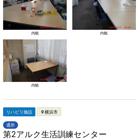
内観
内観
内観
リハビリ施設
横浜市
通所
第2アルク生活訓練センター