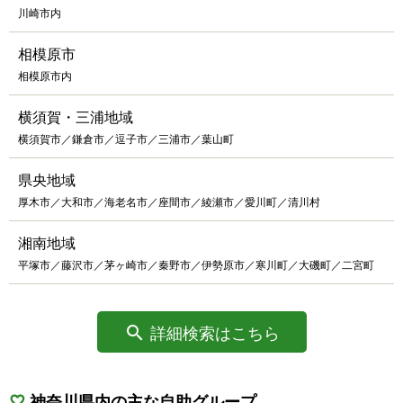
川崎市内
相模原市
相模原市内
横須賀・三浦地域
横須賀市／鎌倉市／逗子市／三浦市／葉山町
県央地域
厚木市／大和市／海老名市／座間市／綾瀬市／愛川町／清川村
湘南地域
平塚市／藤沢市／茅ヶ崎市／秦野市／伊勢原市／寒川町／大磯町／二宮町
詳細検索はこちら
神奈川県内の主な自助グループ