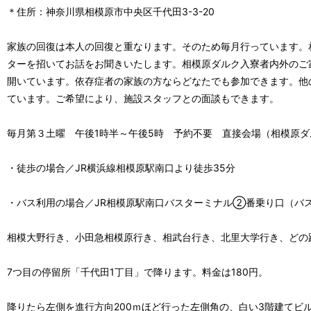
＊住所：神奈川県相模原市中央区千代田3-3-20

家族の回復は本人の回復と重なります。そのため毎月行っています。
ターを招いてお話をお聞きいたします。相模原ダルク入寮者内外のご
開いています。依存症者の家族の方ならどなたでも参加できます。他
ています。ご希望により、施設スタッフとの面談もできます。

毎月第３土曜　午後1時半～午後5時　予約不要　直接会場（相模原ダ
・徒歩の場合／JR横浜線相模原駅南口より徒歩35分

・バス利用の場合／JR相模原駅南口バスターミナル②番乗り口（バス
相模大野行き、小田急相模原行き、相武台行き、北里大学行き、どの路
7つ目の停留所「千代田1丁目」で降ります。料金は180円。

降りたら左側を進行方向200ｍほど行った左側角の、白い3階建てビル