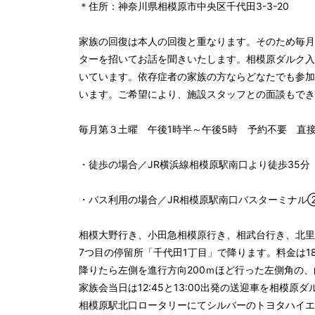
＊住所：神奈川県相模原市中央区千代田3-3-20

家族の回復は本人の回復と重なります。そのため毎月
ターを招いてお話を聞きいたします。相模原ダルク入
いています。依存症者の家族の方ならどなたでも参加
います。ご希望により、施設スタッフとの面談もでき
毎月第３土曜　午後1時半～午後5時　予約不要　直接
・徒歩の場合／JR横浜線相模原駅南口より徒歩35分

・バス利用の場合／JR相模原駅南口バスターミナル
相模大野行き、小田急相模原行き、相武台行き、北里
7つ目の停留所「千代田1丁目」で降ります。料金は18
降りたら左側を進行方向200ｍほど行った左側角の、
家族会当日は12:45と13:00出発の送迎車を相模原
相模原駅北口ロータリーにてシルバーのトヨタハイエ