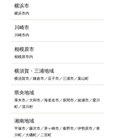
横浜市
横浜市内
川崎市
川崎市内
相模原市
相模原市内
横須賀・三浦地域
横須賀市／鎌倉市／逗子市／三浦市／葉山町
県央地域
厚木市／大和市／海老名市／座間市／綾瀬市／愛川
町／清川村
湘南地域
平塚市／藤沢市／茅ヶ崎市／秦野市／伊勢原市／寒
川町／大磯町／二宮町