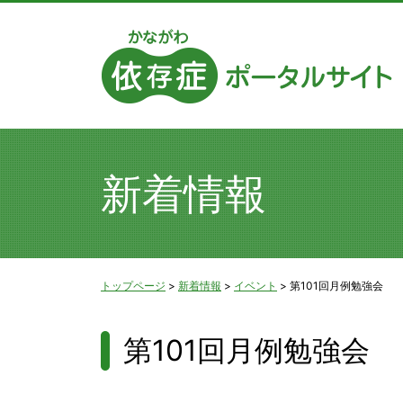
新着情報
トップページ
>
新着情報
>
イベント
>
第101回月例勉強会
第101回月例勉強会