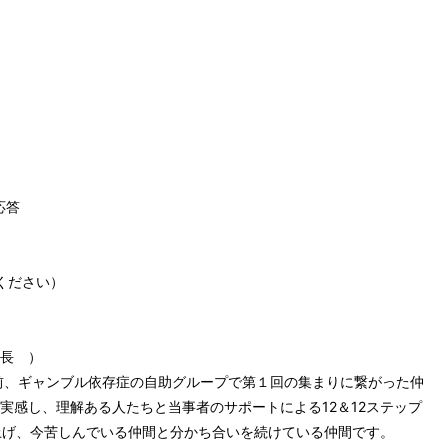
応答
ください）
長 ）
前、ギャンブル依存症の自助グループで第１回の集まりに繋がった仲
実感し、理解ある人たちと当事者のサポートによる12＆12ステップ
上げ、今苦しんでいる仲間と分かち合いを続けている仲間です。