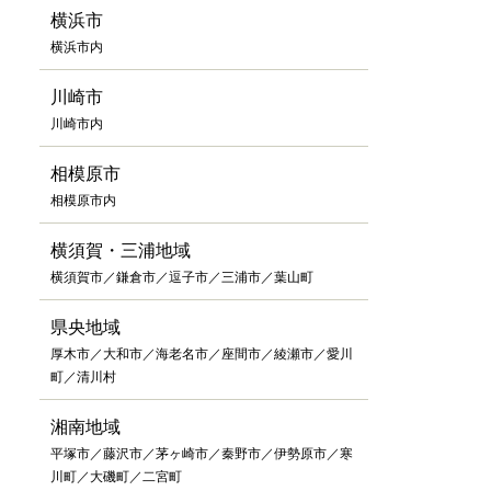
横浜市
横浜市内
川崎市
川崎市内
相模原市
相模原市内
横須賀・三浦地域
横須賀市／鎌倉市／逗子市／三浦市／葉山町
県央地域
厚木市／大和市／海老名市／座間市／綾瀬市／愛川
町／清川村
湘南地域
平塚市／藤沢市／茅ヶ崎市／秦野市／伊勢原市／寒
川町／大磯町／二宮町