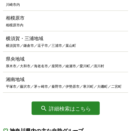
川崎市内
相模原市
相模原市内
横須賀・三浦地域
横須賀市／鎌倉市／逗子市／三浦市／葉山町
県央地域
厚木市／大和市／海老名市／座間市／綾瀬市／愛川町／清川村
湘南地域
平塚市／藤沢市／茅ヶ崎市／秦野市／伊勢原市／寒川町／大磯町／二宮町
詳細検索はこちら
神奈川県内の主な自助グループ