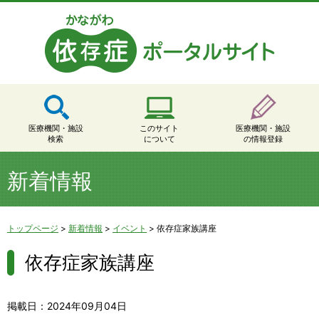
医療機関・施設
このサイト
医療機関・施設
検索
について
の情報登録
新着情報
トップページ
>
新着情報
>
イベント
>
依存症家族講座
依存症家族講座
掲載日：2024年09月04日