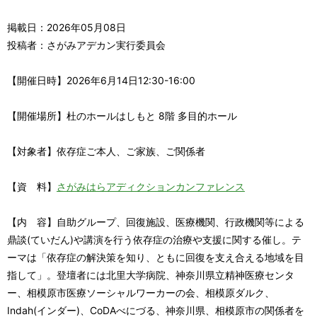
掲載日：2026年05月08日
投稿者：さがみアデカン実行委員会
【開催日時】2026年6月14日12:30-16:00
【開催場所】杜のホールはしもと 8階 多目的ホール
【対象者】依存症ご本人、ご家族、ご関係者
【資 料】
さがみはらアディクションカンファレンス
【内 容】自助グループ、回復施設、医療機関、行政機関等による
鼎談(ていだん)や講演を行う依存症の治療や支援に関する催し。テ
ーマは「依存症の解決策を知り、ともに回復を支え合える地域を目
指して」。登壇者には北里大学病院、神奈川県立精神医療センタ
ー、相模原市医療ソーシャルワーカーの会、相模原ダルク、
Indah(インダー)、CoDAべにづる、神奈川県、相模原市の関係者を