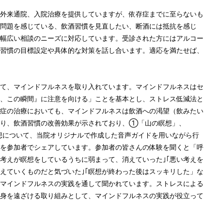
外来通院、入院治療を提供していますが、依存症までに至らないも
問題を感じている、飲酒習慣を見直したい、断酒には抵抗を感じ
幅広い相談のニーズに対応しています。受診された方にはアルコー
習慣の目標設定や具体的な対策を話し合います。適応を満たせば、
て、マインドフルネスを取り入れています。マインドフルネスはセ
、この瞬間』に注意を向ける」ことを基本とし、ストレス低減法と
症の治療においても、マインドフルネスは飲酒への渇望（飲みたい
おり、飲酒習慣の改善効果が示されており、①「山の瞑想」、
想について、当院オリジナルで作成した音声ガイドを用いながら行
を参加者でシェアしています。参加者の皆さんの体験を聞くと「呼
考えが瞑想をしているうちに弱まって、消えていった｣｢悪い考えを
えていくものだと気づいた｣｢瞑想が終わった後はスッキリした」な
マインドフルネスの実践を通して聞かれています。ストレスによる
身を遠ざける取り組みとして、マインドフルネスの実践が役立って