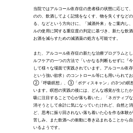
当院ではアルコール依存症の患者様の状態に応じて、
のの、飲酒してよく記憶をなくす、物を失くすなどの
る、などという方向けに、「減酒外来」をご案内し、
ルの使用に関する重症度の判定に基づき、新たな飲酒
お酒を減らすための減酒薬の処方も可能です。
また、アルコール依存症の新たな治療プログラムとし
ルフケアの一つの方法で「いかなる判断もせずに『今
して様々な場面で実践されています。アルコール依存
という強い欲求）のコントロール等にも用いられて
②「呼吸瞑想」、③「ボディスキャン」の3つの瞑
います。瞑想の実践の後には、どんな感覚が生じたか
吸に注目することで心が落ち着いた」「ネガティブな
消そうとして余計に気になっていたけれど、自然と消
ど、思考に振り回されない落ち着いた心を作る体験が
苦しみ、また飲酒への衝動に巻き込まれることから自
いるようです。