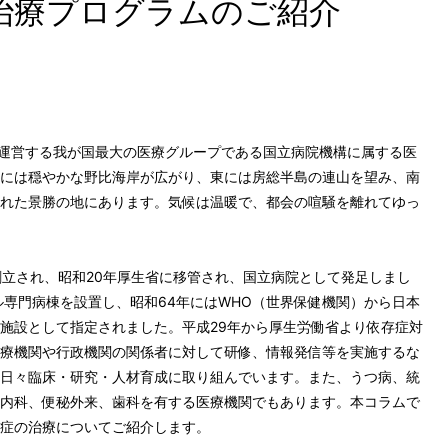
治療プログラムのご紹介
を運営する我が国最大の医療グループである国立病院機構に属する医
には穏やかな野比海岸が広がり、東には房総半島の連山を望み、南
れた景勝の地にあります。気候は温暖で、都会の喧騒を離れてゆっ
創立され、昭和20年厚生省に移管され、国立病院として発足しまし
ル専門病棟を設置し、昭和64年にはWHO（世界保健機関）から日本
施設として指定されました。平成29年から厚生労働省より依存症対
療機関や行政機関の関係者に対して研修、情報発信等を実施するな
日々臨床・研究・人材育成に取り組んでいます。また、うつ病、統
内科、便秘外来、歯科を有する医療機関でもあります。本コラムで
症の治療についてご紹介します。