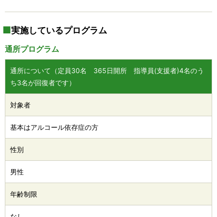
実施しているプログラム
通所プログラム
通所について（定員30名 365日開所 指導員(支援者)4名のう
ち3名が回復者です）
対象者
基本はアルコール依存症の方
性別
男性
年齢制限
なし