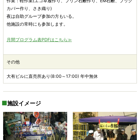
作業：軽作業(エコ草履作り、プリン石鹸作り、EM石鹸、ブック
カバー作り、さき織り)
夜は自助グループ参加の方もいる。
他施設の常時にも参加します。
月間プログラム表PDFはこちら≫
その他
大有ビルに直売所あり(8:00～17:00) 年中無休
施設イメージ