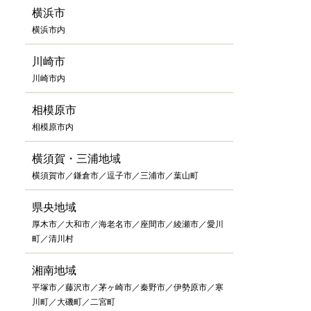
横浜市
横浜市内
川崎市
川崎市内
相模原市
相模原市内
横須賀・三浦地域
横須賀市／鎌倉市／逗子市／三浦市／葉山町
県央地域
厚木市／大和市／海老名市／座間市／綾瀬市／愛川
町／清川村
湘南地域
平塚市／藤沢市／茅ヶ崎市／秦野市／伊勢原市／寒
川町／大磯町／二宮町