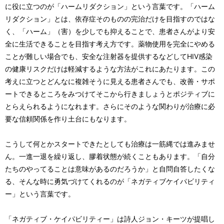
に役に立つのが「ハームリダクション」という言葉です。「ハーム
リダクション」とは、依存症そのものの完治だけを目指すのではな
く、「ハーム」（害）を少しでも抑えることで、患者さんがより安
全に生活できることを目指す考え方です。薬物使用を完全にやめる
ことが難しい場合でも、安全な注射器を提供するなどしてHIV感染
の健康リスクだけは軽減するような方法がこれにあたります。この
考えに立つとどんなに複雑そうに見える患者さんでも、改善・サポ
ートできるところをみつけてそこから行きましょうとポジティブに
とらえられるようになれます。さらにそのような関わりが治療に必
要な信頼関係を作り土台にもなります。
こうして何とかスタートできたとしても治療は一筋縄では進みませ
ん。一進一退を繰り返し、膠着状態が続くこともあります。「自分
たちのやってることは意味があるのだろうか」と自問自答したくな
る、そんな時に勇気づけてくれるのが「ネガティブケイパビリティ
ー」という言葉です。
「ネガティブ・ケイパビリティー」は詩人ジョン・キーツが提唱し